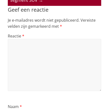
segment SUV
→
p
o
k
Geef een reactie
Je e-mailadres wordt niet gepubliceerd.
Vereiste
velden zijn gemarkeerd met
*
Reactie
*
Naam
*