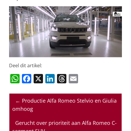
Deel dit artikel:
W
F
X
Li
T
E
h
a
n
h
m
at
c
k
re
ai
←
Productie Alfa Romeo Stelvio en Giulia
s
e
e
a
l
omhoog
A
b
dI
d
p
o
n
s
Gerucht over prioriteit aan Alfa Romeo C-