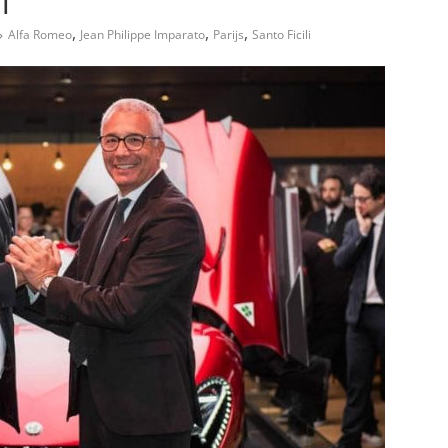
f
,
,
,
Alfa Romeo
Jean Philippe Imparato
Parijs
Santo Ficili