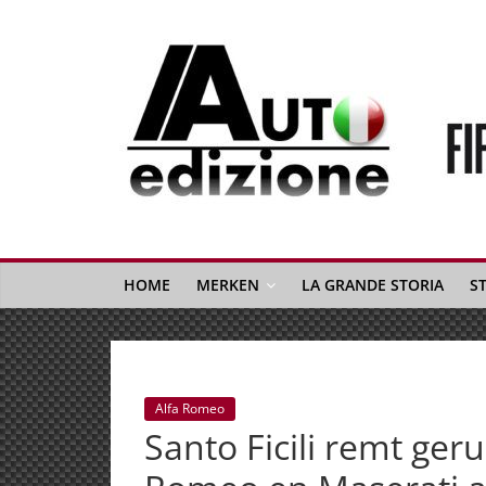
Spring
naar
inhoud
Auto
Edizione
La
Gazetta
HOME
MERKEN
LA GRANDE STORIA
S
dell'Automobile
Italiana
|
Italiaans
Alfa Romeo
autonieuws
Santo Ficili remt ger
&
lifestyle