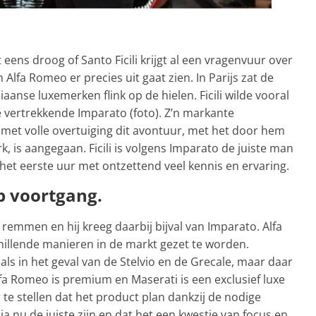
 eens droog of Santo Ficili krijgt al een vragenvuur over
lfa Romeo er precies uit gaat zien. In Parijs zat de
anse luxemerken flink op de hielen. Ficili wilde vooral
 vertrekkende Imparato (foto). Z’n markante
j met volle overtuiging dit avontuur, met het door hem
k, is aangegaan. Ficili is volgens Imparato de juiste man
 het eerste uur met ontzettend veel kennis en ervaring.
p voortgang.
e remmen en hij kreeg daarbij bijval van Imparato. Alfa
illende manieren in de markt gezet te worden.
als in het geval van de Stelvio en de Grecale, maar daar
Alfa Romeo is premium en Maserati is een exclusief luxe
 te stellen dat het product plan dankzij de nodige
 nu de juiste zijn en dat het een kwestie van focus en