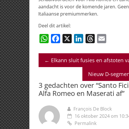
aandacht is voor de komende jaren. Geen 
Italiaanse premiummerken.
Deel dit artikel:
W
F
X
Li
T
E
h
a
n
h
m
at
c
k
re
ai
←
Elkann sluit fusies en afstoten 
s
e
e
a
l
A
b
dI
d
Nieuw D-segment
p
o
n
s
3 gedachten over “
Santo Fic
p
o
Alfa Romeo en Maserati af
”
k
François De Block
16 oktober 2024 om 10:3
Permalink