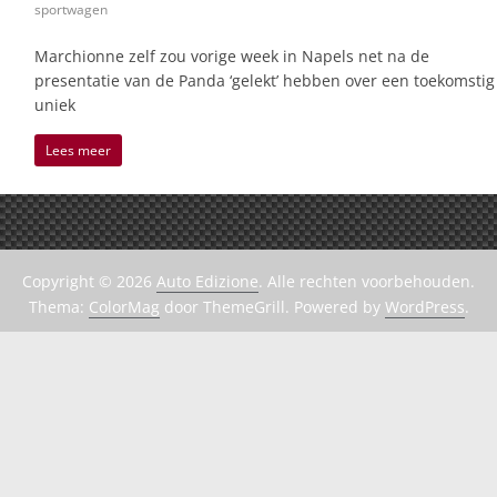
sportwagen
Marchionne zelf zou vorige week in Napels net na de
presentatie van de Panda ‘gelekt’ hebben over een toekomstig
uniek
Lees meer
Copyright © 2026
Auto Edizione
. Alle rechten voorbehouden.
Thema:
ColorMag
door ThemeGrill. Powered by
WordPress
.