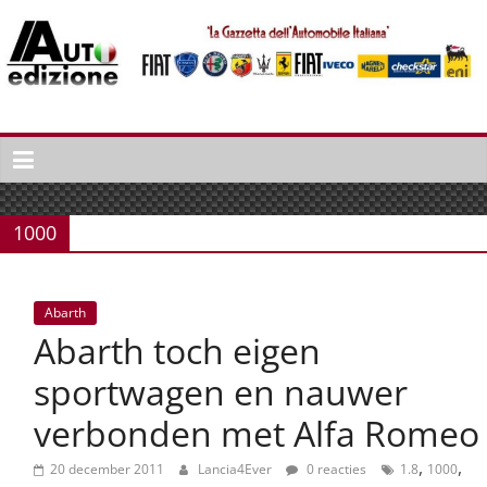
Spring
naar
inhoud
Auto
Edizione
La
Gazetta
1000
dell'Automobile
Italiana
|
Abarth
Italiaans
Abarth toch eigen
autonieuws
&
sportwagen en nauwer
lifestyle
verbonden met Alfa Romeo
,
,
20 december 2011
Lancia4Ever
0 reacties
1.8
1000