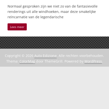
Normaal gesproken zijn we niet zo van de fantasievolle
renderings uit alle windhoeken, maar deze smakelijke
reïncarnatie van de legendarische
Lees meer
Copyright © 2026
Auto Edizione
. Alle rechten voorbehouden.
Thema:
ColorMag
door ThemeGrill. Powered by
WordPress
.