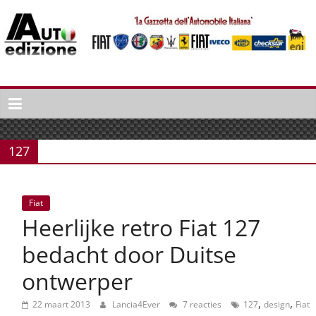
Spring
naar
inhoud
Auto
Edizione
La
Gazetta
127
dell'Automobile
Italiana
|
Fiat
Italiaans
Heerlijke retro Fiat 127
autonieuws
&
bedacht door Duitse
lifestyle
ontwerper
,
,
22 maart 2013
Lancia4Ever
7 reacties
127
design
Fiat