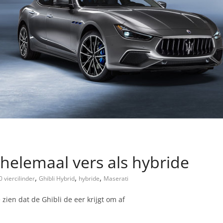
 helemaal vers als hybride
,
,
,
0 viercilinder
Ghibli Hybrid
hybride
Maserati
zien dat de Ghibli de eer krijgt om af