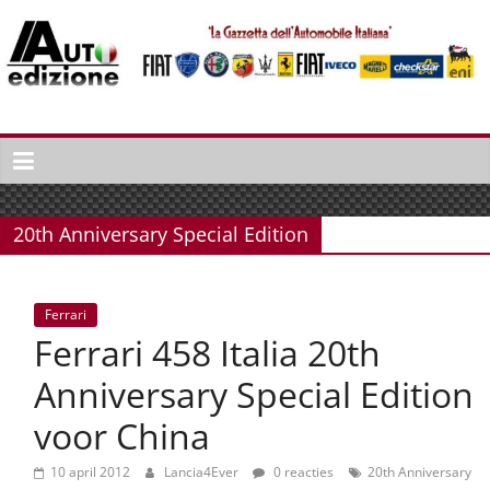
Spring
naar
inhoud
Auto
Edizione
La
Gazetta
20th Anniversary Special Edition
dell'Automobile
Italiana
|
Ferrari
Italiaans
Ferrari 458 Italia 20th
autonieuws
&
Anniversary Special Edition
lifestyle
voor China
10 april 2012
Lancia4Ever
0 reacties
20th Anniversary