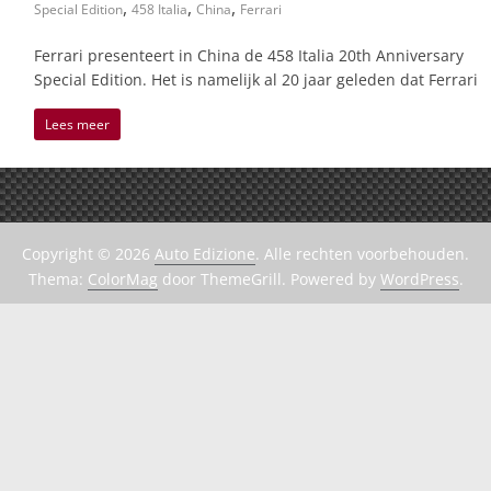
,
,
,
Special Edition
458 Italia
China
Ferrari
Ferrari presenteert in China de 458 Italia 20th Anniversary
Special Edition. Het is namelijk al 20 jaar geleden dat Ferrari
Lees meer
Copyright © 2026
Auto Edizione
. Alle rechten voorbehouden.
Thema:
ColorMag
door ThemeGrill. Powered by
WordPress
.