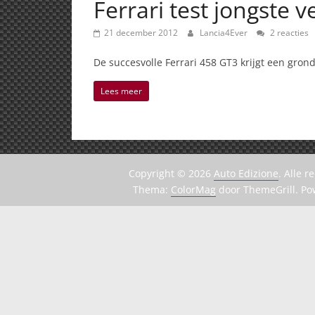
Ferrari test jongste 
21 december 2012
Lancia4Ever
2 reacties
De succesvolle Ferrari 458 GT3 krijgt een gro
Lees meer
Copyright © 2026
Auto Edizione
. Alle 
Thema:
ColorMag
door ThemeGrill. P