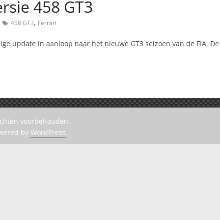
versie 458 GT3
,
458 GT3
Ferrari
ndige update in aanloop naar het nieuwe GT3 seizoen van de FIA. De
rechten voorbehouden.
owered by
WordPress
.