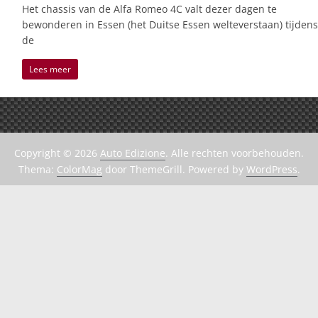
Het chassis van de Alfa Romeo 4C valt dezer dagen te
bewonderen in Essen (het Duitse Essen welteverstaan) tijdens
de
Lees meer
Copyright © 2026
Auto Edizione
. Alle rechten voorbehouden.
Thema:
ColorMag
door ThemeGrill. Powered by
WordPress
.