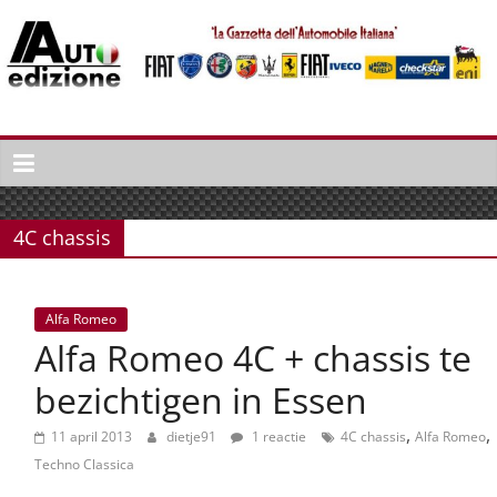
Spring
naar
inhoud
Auto
Edizione
La
Gazetta
4C chassis
dell'Automobile
Italiana
|
Alfa Romeo
Italiaans
Alfa Romeo 4C + chassis te
autonieuws
&
bezichtigen in Essen
lifestyle
,
,
11 april 2013
dietje91
1 reactie
4C chassis
Alfa Romeo
Techno Classica