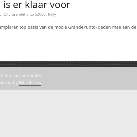
is er klaar voor
,
,
0 R3T
GrandePunto S2000
Rally
mplaren (op basis van de mooie GrandePunto) deden mee aan de 
rechten voorbehouden.
owered by
WordPress
.