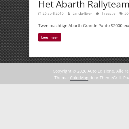
Het Abarth Rallyteam 
26 april 2010
Lancia4Ever
1 reactie
50
Twee machtige Abarth Grande Punto S2000 exe
Lees meer
Copyright © 2026
Auto Edizione
. Alle 
Thema:
ColorMag
door ThemeGrill. P