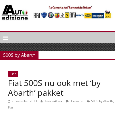
Spring
naar
inhoud
Auto
Edizione
La
Gazetta
500S by Abarth
dell'Automobile
Italiana
|
Fiat
Italiaans
Fiat 500S nu ook met ‘by
autonieuws
&
Abarth’ pakket
lifestyle
,
7 november 2013
Lancia4Ever
1 reactie
500S by Abarth
Fiat