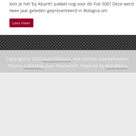
Ken je het ‘by Abarth’ pakket nog voor de Fiat 500? Deze werd
twee jaar geleden gepresenteerd in Bologna om
Lees meer
Copyright © 2026
Auto Edizione
. Alle rechten voorbehouden.
Thema:
ColorMag
door ThemeGrill. Powered by
WordPress
.