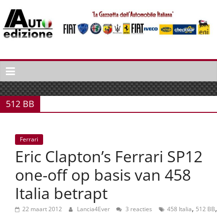
Spring
naar
inhoud
Auto
Edizione
La
Gazetta
512 BB
dell'Automobile
Italiana
|
Ferrari
Italiaans
Eric Clapton’s Ferrari SP12
autonieuws
&
one-off op basis van 458
lifestyle
Italia betrapt
,
,
22 maart 2012
Lancia4Ever
3 reacties
458 Italia
512 BB