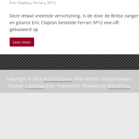
,
,
Eric Clapton
Ferrari
SP12
Deze ietwat vreemde verschijning, is de door de Britse zanger
en gitarist Eric Clapton bestelde Ferrari SP12 one-off,
gebaseerd op
Lees meer
Copyright © 2026
Auto Edizione
. Alle rechten voorbehouden.
Thema:
ColorMag
door ThemeGrill. Powered by
WordPress
.