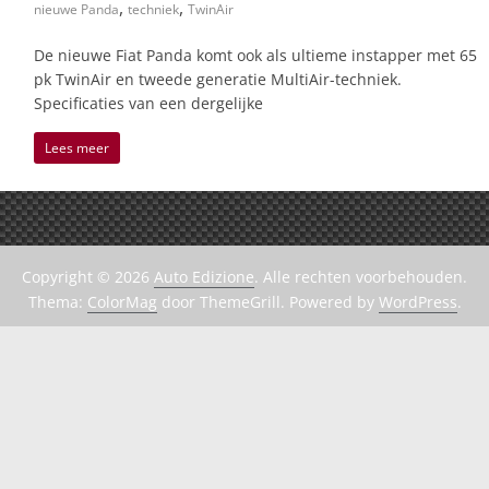
,
,
nieuwe Panda
techniek
TwinAir
De nieuwe Fiat Panda komt ook als ultieme instapper met 65
pk TwinAir en tweede generatie MultiAir-techniek.
Specificaties van een dergelijke
Lees meer
Copyright © 2026
Auto Edizione
. Alle rechten voorbehouden.
Thema:
ColorMag
door ThemeGrill. Powered by
WordPress
.