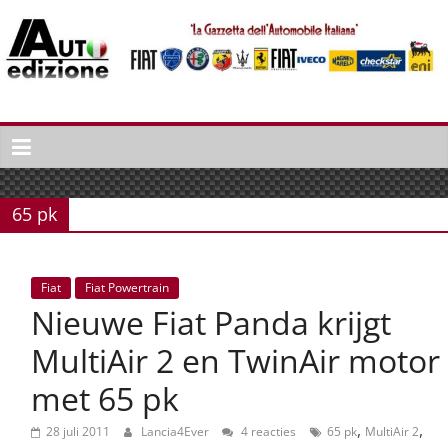
Spring
naar
inhoud
Auto
Edizione
La
Gazetta
65 pk
dell'Automobile
Italiana
|
Fiat
Fiat Powertrain
Italiaans
Nieuwe Fiat Panda krijgt
autonieuws
&
MultiAir 2 en TwinAir motor
lifestyle
met 65 pk
,
,
28 juli 2011
Lancia4Ever
4 reacties
65 pk
MultiAir 2