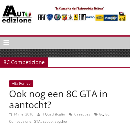
Spring
naar
inhoud
Auto
Edizione
La
Gazetta
8C Competizione
dell'Automobile
Italiana
|
Alfa Romeo
Italiaans
Ook nog een 8C GTA in
autonieuws
&
aantocht?
lifestyle
,
14 mei 2010
Il Quadrifoglio
6 reacties
8c
8C
,
,
,
Competizione
GTA
scoop
spyshot