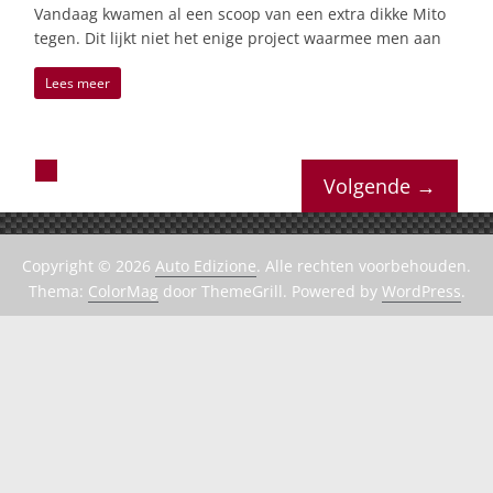
Vandaag kwamen al een scoop van een extra dikke Mito
tegen. Dit lijkt niet het enige project waarmee men aan
Lees meer
Volgende →
Copyright © 2026
Auto Edizione
. Alle rechten voorbehouden.
Thema:
ColorMag
door ThemeGrill. Powered by
WordPress
.