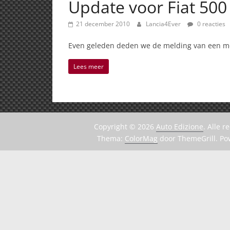
Update voor Fiat 500
21 december 2010
Lancia4Ever
0 reacties
Even geleden deden we de melding van een moge
Lees meer
Copyright © 2026
Auto Edizione
. Alle 
Thema:
ColorMag
door ThemeGrill. P