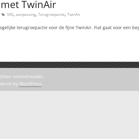
 met TwinAir
,
,
,
500
aanpassing
Terugroepactie
TwinAir
lijke terugroepactie voor de fijne TwinAir. Fiat gaat voor een be
rechten voorbehouden.
owered by
WordPress
.