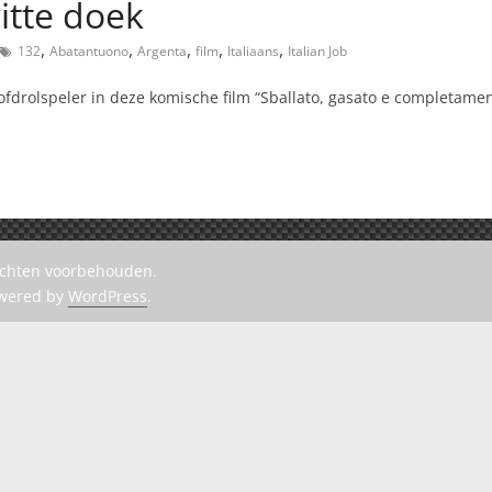
itte doek
,
,
,
,
,
132
Abatantuono
Argenta
film
Italiaans
Italian Job
rolspeler in deze komische film “Sballato, gasato e completamente 
rechten voorbehouden.
owered by
WordPress
.