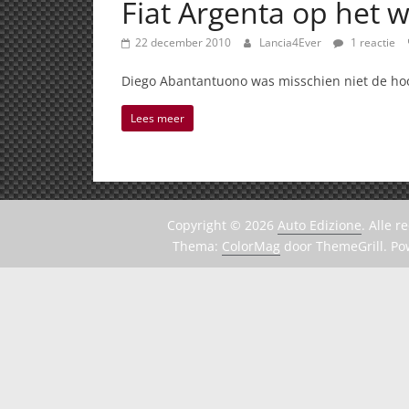
Fiat Argenta op het w
22 december 2010
Lancia4Ever
1 reactie
Diego Abantantuono was misschien niet de hoofd
Lees meer
Copyright © 2026
Auto Edizione
. Alle 
Thema:
ColorMag
door ThemeGrill. P