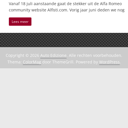
Vanaf 18 juli aanstaande gaat de stekker uit de Alfa Romeo
community website Alfisti.com. Vorig jaar juni deden we nog
Lees meer
Copyright © 2026
Auto Edizione
. Alle rechten voorbehouden.
Thema:
ColorMag
door ThemeGrill. Powered by
WordPress
.