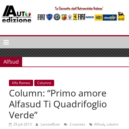
Spring
naar
inhoud
Auto
Edizione
La
Gazetta
Alfsud
dell'Automobile
Italiana
|
Alfa Romeo
Columns
Italiaans
Column: “Primo amore
autonieuws
&
Alfasud Ti Quadrifoglio
lifestyle
Verde”
,
29 juli 2013
Lancia4Ever
3 reacties
Alfsud
column