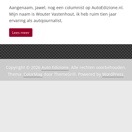
Aangenaam, Jawel, nog een columnist op AutoEdizione.nl.
Mijn naam is Wouter Vastenhout, ik heb ruim tien jaar
ervaring als autojournalist,
Lees meer
Copyright © 2026
Auto Edizione
. Alle rechten voorbehouden.
Thema:
ColorMag
door ThemeGrill. Powered by
WordPress
.