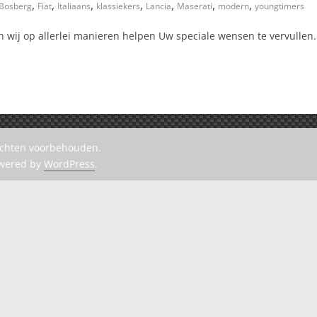
,
,
,
,
,
,
,
 Bosberg
Fiat
Italiaans
klassiekers
Lancia
Maserati
modern
youngtimers
n wij op allerlei manieren helpen Uw speciale wensen te vervullen.
rechten voorbehouden.
owered by
WordPress
.