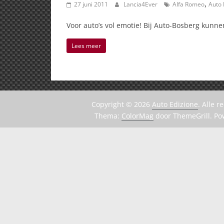
,
27 juni 2011
Lancia4Ever
Alfa Romeo
Auto
Voor auto’s vol emotie! Bij Auto-Bosberg kunne
Lees meer
Copyright © 2026
Auto Edizione
. Alle 
Thema:
ColorMag
door ThemeGrill. P