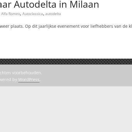
aar Autodelta in Milaan
,
,
Alfa Romeo
Autoclassica
autodelta
er plaats. Op dit jaarlijkse evenement voor liefhebbers van de kl
rechten voorbehouden.
owered by
WordPress
.