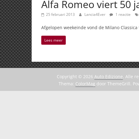
Alfa Romeo viert 50 j
25 februari 2013
Lancia4Ever
1 reactie
Afgelopen weekeinde vond de Milano Classica we
Lees meer
Copyright © 2026
Auto Edizione
. Alle 
Thema:
ColorMag
door ThemeGrill. P