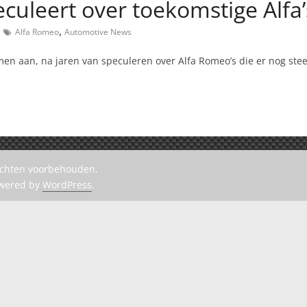
uleert over toekomstige Alfa’
,
Alfa Romeo
Automotive News
n aan, na jaren van speculeren over Alfa Romeo’s die er nog steed
rechten voorbehouden.
owered by
WordPress
.