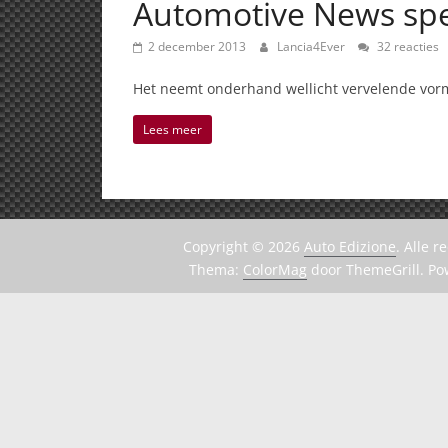
Automotive News spec
2 december 2013
Lancia4Ever
32 reacties
Het neemt onderhand wellicht vervelende vorme
Lees meer
Copyright © 2026
Auto Edizione
. Alle 
Thema:
ColorMag
door ThemeGrill. P