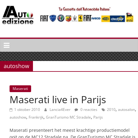
Spring
naar
inhoud
Auto
Edizione
La
Gazetta
autoshow
dell'Automobile
Italiana
|
Maserati
Italiaans
Maserati live in Parijs
autonieuws
&
,
,
1 oktober 2010
Lancia4Ever
0 reacties
2010
autosalon
lifestyle
,
,
,
autoshow
Frankrijk
GranTurismo MC Stradale
Parijs
Maserati presenteert het meest krachtige productiemodel
ooit op de MC12 Stradale na. De GranTurismo MC Stradale is