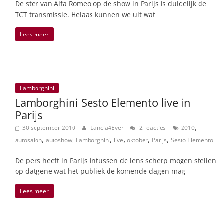
De ster van Alfa Romeo op de show in Parijs is duidelijk de
TCT transmissie. Helaas kunnen we uit wat
Lees meer
Lamborghini
Lamborghini Sesto Elemento live in
Parijs
,
30 september 2010
Lancia4Ever
2 reacties
2010
,
,
,
,
,
,
autosalon
autoshow
Lamborghini
live
oktober
Parijs
Sesto Elemento
De pers heeft in Parijs intussen de lens scherp mogen stellen
op datgene wat het publiek de komende dagen mag
Lees meer