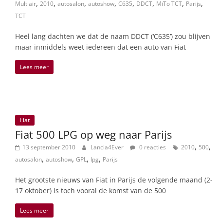
,
,
,
,
,
,
,
,
Multiair
2010
autosalon
autoshow
C635
DDCT
MiTo TCT
Parijs
TCT
Heel lang dachten we dat de naam DDCT (‘C635’) zou blijven
maar inmiddels weet iedereen dat een auto van Fiat
Lees meer
Fiat
Fiat 500 LPG op weg naar Parijs
,
,
13 september 2010
Lancia4Ever
0 reacties
2010
500
,
,
,
,
autosalon
autoshow
GPL
lpg
Parijs
Het grootste nieuws van Fiat in Parijs de volgende maand (2-
17 oktober) is toch vooral de komst van de 500
Lees meer