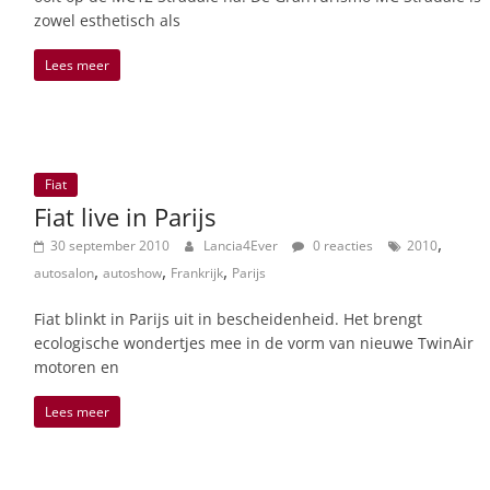
zowel esthetisch als
Lees meer
Fiat
Fiat live in Parijs
,
30 september 2010
Lancia4Ever
0 reacties
2010
,
,
,
autosalon
autoshow
Frankrijk
Parijs
Fiat blinkt in Parijs uit in bescheidenheid. Het brengt
ecologische wondertjes mee in de vorm van nieuwe TwinAir
motoren en
Lees meer