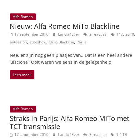
Alfa Romeo
Nieuw: Alfa Romeo MiTo Blackline
,
,
17 september 2010
Lancia4Ever
2 reacties
147
2010
,
,
,
autosalon
autoshow
MiTo Blackline
Parijs
Nee, er zijn nog geen plaatjes van.. Dat is een heel andere
‘Biscione’. Ooit waren we eens in de gelegenheid
Lees meer
Alfa Romeo
Straks in Parijs: Alfa Romeo MiTo met
TCT transmissie
17 september 2010
Lancia4Ever
3 reacties
1.4 TB