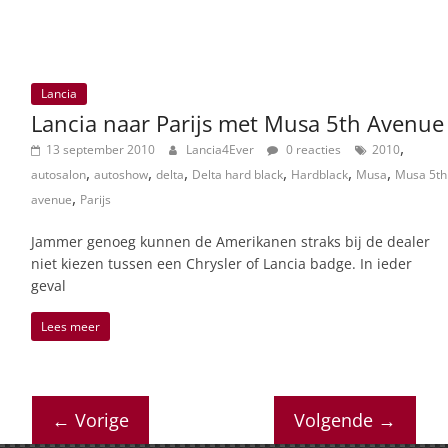
Lancia
Lancia naar Parijs met Musa 5th Avenue
,
13 september 2010
Lancia4Ever
0 reacties
2010
,
,
,
,
,
,
autosalon
autoshow
delta
Delta hard black
Hardblack
Musa
Musa 5th
,
avenue
Parijs
Jammer genoeg kunnen de Amerikanen straks bij de dealer
niet kiezen tussen een Chrysler of Lancia badge. In ieder
geval
Lees meer
← Vorige
Volgende →