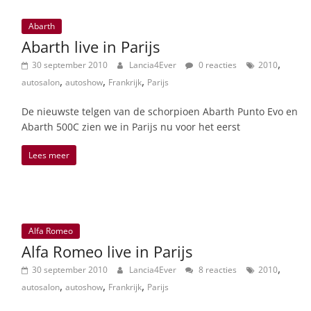
Abarth
Abarth live in Parijs
,
30 september 2010
Lancia4Ever
0 reacties
2010
,
,
,
autosalon
autoshow
Frankrijk
Parijs
De nieuwste telgen van de schorpioen Abarth Punto Evo en
Abarth 500C zien we in Parijs nu voor het eerst
Lees meer
Alfa Romeo
Alfa Romeo live in Parijs
,
30 september 2010
Lancia4Ever
8 reacties
2010
,
,
,
autosalon
autoshow
Frankrijk
Parijs