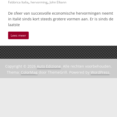
,
,
Fabbrica Italia
hervorming
John Elkann
De sfeer van succesvolle economische hervormingen neemt
in Italië sinds kort steeds grotere vormen aan. Er is sinds de
laatste
Lees meer
Copyright © 2026
Auto Edizione
. Alle rechten voorbehouden.
Thema:
ColorMag
door ThemeGrill. Powered by
WordPress
.