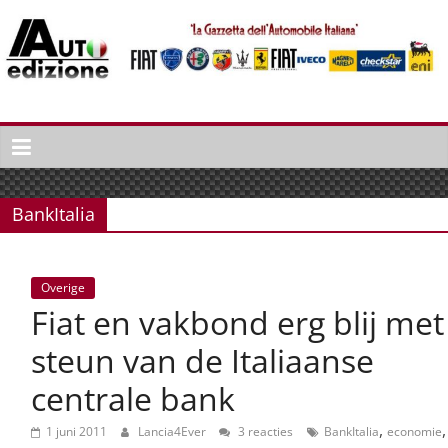
Spring
naar
inhoud
Auto
Edizione
La
Gazetta
BankItalia
dell'Automobile
Italiana
|
Overige
Italiaans
Fiat en vakbond erg blij met
autonieuws
&
steun van de Italiaanse
lifestyle
centrale bank
,
,
1 juni 2011
Lancia4Ever
3 reacties
BankItalia
economie