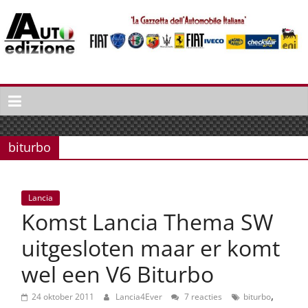
Spring
naar
inhoud
Auto
Edizione
La
Gazetta
biturbo
dell'Automobile
Italiana
|
Lancia
Italiaans
Komst Lancia Thema SW
autonieuws
&
uitgesloten maar er komt
lifestyle
wel een V6 Biturbo
,
24 oktober 2011
Lancia4Ever
7 reacties
biturbo