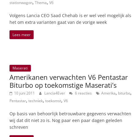
,
,
stationwagon
Thema
V6
Volgens Lancia CEO Saad Chehab is er wel veel mogelijk als
het om extra varianten gaat van de vorige week
Lees meer
Maserati
Amerikanen verwachten V6 Pentastar
Biturbo op toekomstige Maserati’s
,
,
10 juni 2011
Lancia4Ever
6 reacties
Amerika
biturbo
,
,
,
Pentastar
techniek
toekomst
V6
Op basis van behoorlijk betrouwbare gegevens verwachten
wij dat dit niet zo is. Nog paar een paar dagen geleden
schreven