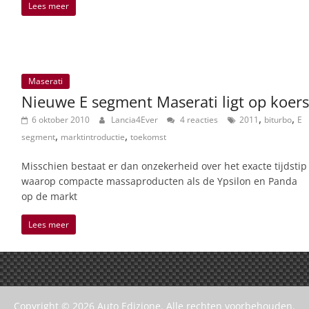
Lees meer
Maserati
Nieuwe E segment Maserati ligt op koers
,
,
6 oktober 2010
Lancia4Ever
4 reacties
2011
biturbo
E
,
,
segment
marktintroductie
toekomst
Misschien bestaat er dan onzekerheid over het exacte tijdstip
waarop compacte massaproducten als de Ypsilon en Panda
op de markt
Lees meer
Copyright © 2026
Auto Edizione
. Alle rechten voorbehouden.