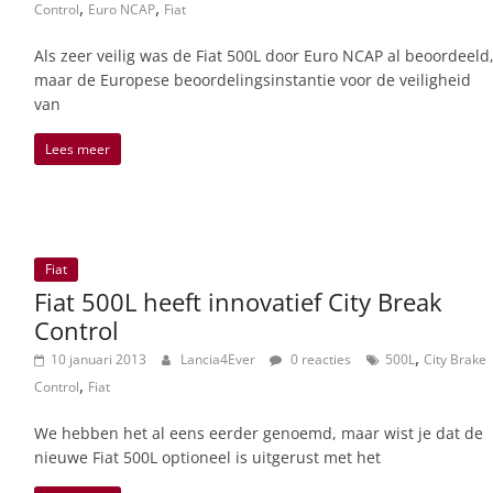
,
,
Control
Euro NCAP
Fiat
Als zeer veilig was de Fiat 500L door Euro NCAP al beoordeeld
maar de Europese beoordelingsinstantie voor de veiligheid
van
Lees meer
Fiat
Fiat 500L heeft innovatief City Break
Control
,
10 januari 2013
Lancia4Ever
0 reacties
500L
City Brake
,
Control
Fiat
We hebben het al eens eerder genoemd, maar wist je dat de
nieuwe Fiat 500L optioneel is uitgerust met het