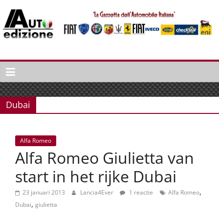
Spring
naar
inhoud
Auto
Edizione
La
Gazetta
Dubai
dell'Automobile
Italiana
|
Alfa Romeo
Italiaans
Alfa Romeo Giulietta van
autonieuws
&
start in het rijke Dubai
lifestyle
,
23 januari 2013
Lancia4Ever
1 reactie
Alfa Romeo
,
Dubai
giulietta