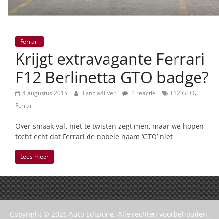
Ferrari
Krijgt extravagante Ferrari
F12 Berlinetta GTO badge?
,
4 augustus 2015
Lancia4Ever
1 reactie
F12 GTO
Ferrari
Over smaak valt niet te twisten zegt men, maar we hopen
tocht echt dat Ferrari de nobele naam ‘GTO’ niet
Lees meer
Copyright © 2026
Auto Edizione
. Alle rechten voorbehouden.