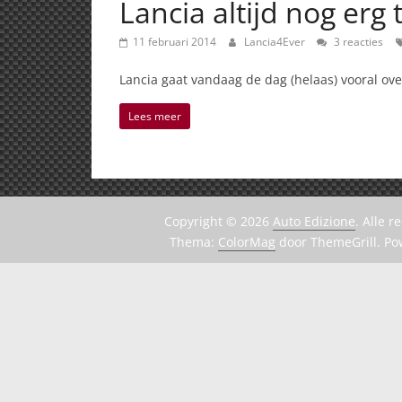
Lancia altijd nog er
11 februari 2014
Lancia4Ever
3 reacties
Lancia gaat vandaag de dag (helaas) vooral ov
Lees meer
Copyright © 2026
Auto Edizione
. Alle 
Thema:
ColorMag
door ThemeGrill. P