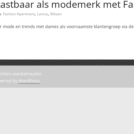
g tastbaar als modemerk met F
,
,
Fashion Apartment
Lancia
Milaan
er mode en trends met dames als voornaamste klantengroep via de 
rechten voorbehouden.
owered by
WordPress
.