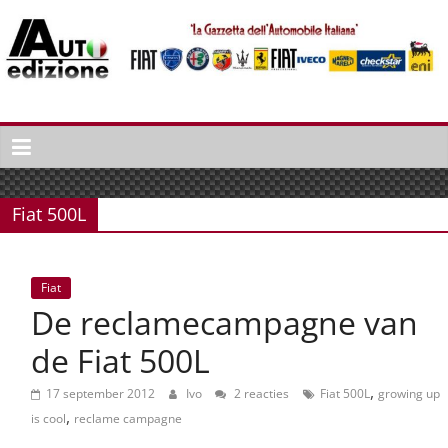
Spring
naar
inhoud
Auto
Edizione
La
Gazetta
Fiat 500L
dell'Automobile
Italiana
|
Fiat
Italiaans
De reclamecampagne van
autonieuws
&
de Fiat 500L
lifestyle
,
17 september 2012
Ivo
2 reacties
Fiat 500L
growing up
,
is cool
reclame campagne