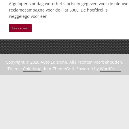
Afgelopen zondag werd het startsein gegeven voor de nieuwe
reclamecampagne voor de Fiat 500L. De hoofdrol is
weggelegd voor een
Lees meer
Copyright © 2026
Auto Edizione
. Alle rechten voorbehouden.
Thema:
ColorMag
door ThemeGrill. Powered by
WordPress
.