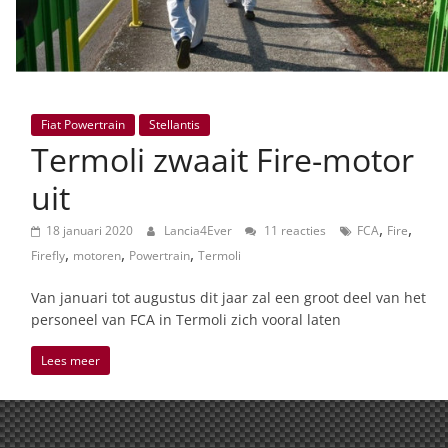
Fiat Powertrain
Stellantis
Termoli zwaait Fire-motor
uit
,
,
18 januari 2020
Lancia4Ever
11 reacties
FCA
Fire
,
,
,
Firefly
motoren
Powertrain
Termoli
Van januari tot augustus dit jaar zal een groot deel van het
personeel van FCA in Termoli zich vooral laten
Lees meer