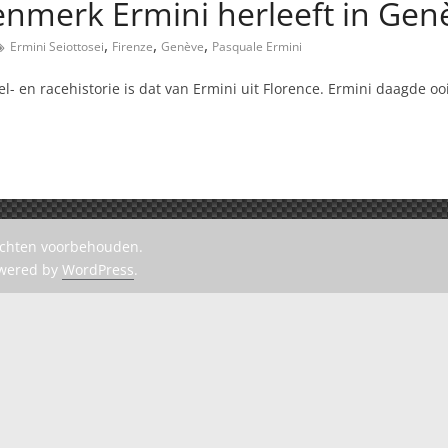
enmerk Ermini herleeft in Gen
,
,
,
Ermini Seiottosei
Firenze
Genève
Pasquale Ermini
 en racehistorie is dat van Ermini uit Florence. Ermini daagde ooit
rechten voorbehouden.
owered by
WordPress
.