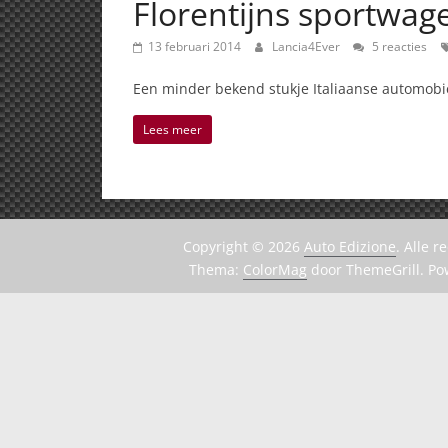
Florentijns sportwag
13 februari 2014
Lancia4Ever
5 reacties
Een minder bekend stukje Italiaanse automobiel-
Lees meer
Copyright © 2026
Auto Edizione
. Alle 
Thema:
ColorMag
door ThemeGrill. P