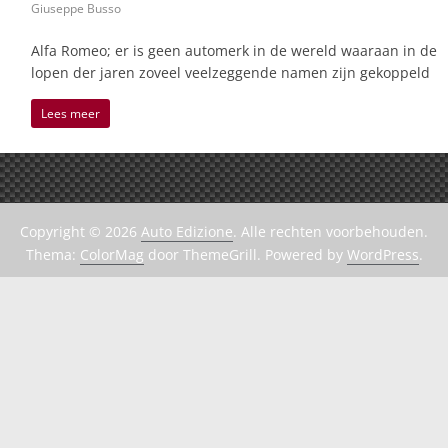
Giuseppe Busso
Alfa Romeo; er is geen automerk in de wereld waaraan in de
lopen der jaren zoveel veelzeggende namen zijn gekoppeld
Lees meer
Copyright © 2026
Auto Edizione
. Alle rechten voorbehouden.
Thema:
ColorMag
door ThemeGrill. Powered by
WordPress
.