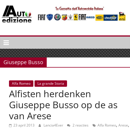
Spring
naar
inhoud
Auto
Edizione
La
Gazetta
Giuseppe Busso
dell'Automobile
Italiana
|
Alfa Romeo
La grande Storia
Italiaans
Alfisten herdenken
autonieuws
&
Giuseppe Busso op de as
lifestyle
van Arese
,
,
23 april 2013
Lancia4Ever
2 reacties
Alfa Romeo
Arese