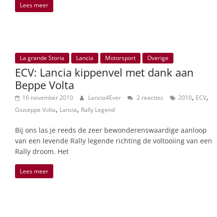
Lees meer
La grande Storia
Lancia
Motorsport
Overige
ECV: Lancia kippenvel met dank aan
Beppe Volta
,
,
16 november 2010
Lancia4Ever
2 reacties
2010
ECV
,
,
Giuseppe Volta
Lancia
Rally Legend
Bij ons las je reeds de zeer bewonderenswaardige aanloop
van een levende Rally legende richting de voltooiing van een
Rally droom. Het
Lees meer