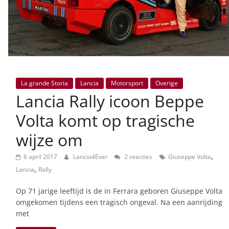
La grande Storia
Lancia
Motorsport
Overige
Lancia Rally icoon Beppe
Volta komt op tragische
wijze om
,
6 april 2017
Lancia4Ever
2 reacties
Giuseppe Volta
,
Lancia
Rally
Op 71 jarige leeftijd is de in Ferrara geboren Giuseppe Volta
omgekomen tijdens een tragisch ongeval. Na een aanrijding
met