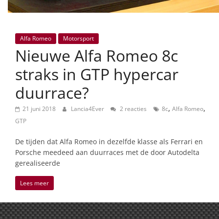
Alfa Romeo
Motorsport
Nieuwe Alfa Romeo 8c
straks in GTP hypercar
duurrace?
,
,
21 juni 2018
Lancia4Ever
2 reacties
8c
Alfa Romeo
GTP
De tijden dat Alfa Romeo in dezelfde klasse als Ferrari en
Porsche meedeed aan duurraces met de door Autodelta
gerealiseerde
Lees meer