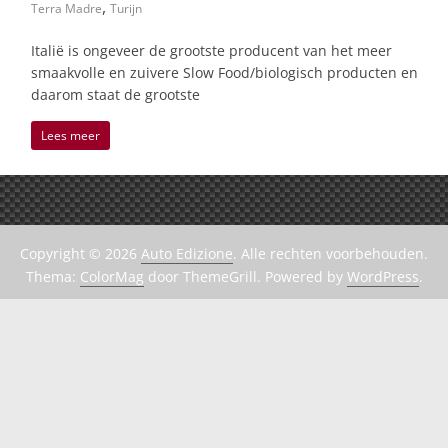
,
Terra Madre
Turijn
Italië is ongeveer de grootste producent van het meer
smaakvolle en zuivere Slow Food/biologisch producten en
daarom staat de grootste
Lees meer
Copyright © 2026
Auto Edizione
. Alle rechten voorbehouden.
Thema:
ColorMag
door ThemeGrill. Powered by
WordPress
.