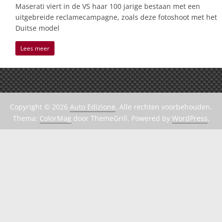
Maserati viert in de VS haar 100 jarige bestaan met een
uitgebreide reclamecampagne, zoals deze fotoshoot met het
Duitse model
Lees meer
Copyright © 2026
Auto Edizione
. Alle rechten voorbehouden.
Thema:
ColorMag
door ThemeGrill. Powered by
WordPress
.