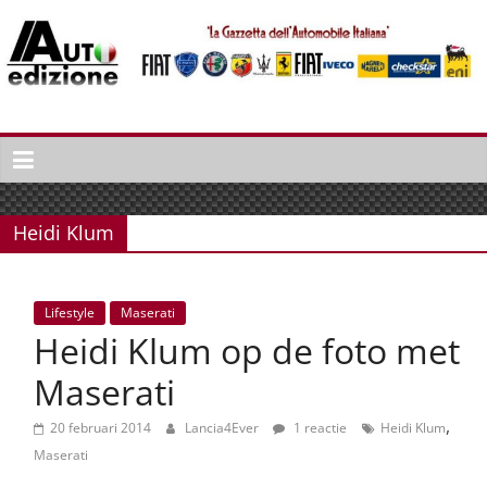
Spring
naar
inhoud
Auto
Edizione
La
Gazetta
Heidi Klum
dell'Automobile
Italiana
|
Lifestyle
Maserati
Italiaans
Heidi Klum op de foto met
autonieuws
&
Maserati
lifestyle
,
20 februari 2014
Lancia4Ever
1 reactie
Heidi Klum
Maserati