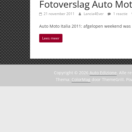
Fotoverslag Auto Moto
21 november 2011
Lancia4Ever
1 reactie
Auto Moto Italia 2011: afgelopen weekend was 
Lees meer
Copyright © 2026
Auto Edizione
. Alle 
Thema:
ColorMag
door ThemeGrill. P