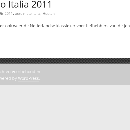
 Italia 2011
,
,
2011
auto moto italia
Houten
er ook weer de Nederlandse klassieker voor liefhebbers van de jo
rechten voorbehouden.
owered by
WordPress
.