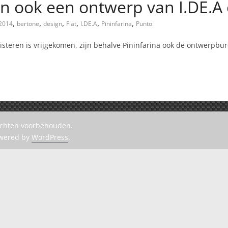
an ook een ontwerp van I.DE.A
,
,
,
,
,
,
2014
bertone
design
Fiat
I.DE.A
Pininfarina
Punto
isteren is vrijgekomen, zijn behalve Pininfarina ook de ontwerpbu
rechten voorbehouden.
owered by
WordPress
.