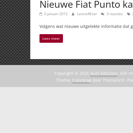
Nieuwe Fiat Punto k
3 januari 2012
Lancia4Ever
3 reacties
Volgens wat nieuwe uitgelekte informatie dat g
Lees meer
Copyright © 2026
Auto Edizione
. Alle 
Thema:
ColorMag
door ThemeGrill. P