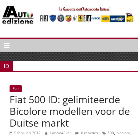
Spring
naar
inhoud
Auto
Edizione
La
Gazetta
ID
dell'Automobile
Italiana
|
Fiat
Italiaans
Fiat 500 ID: gelimiteerde
autonieuws
&
Bicolore modellen voor de
lifestyle
Duitse markt
,
,
9 februari 2012
Lancia4Ever
0 reacties
500
bicolore