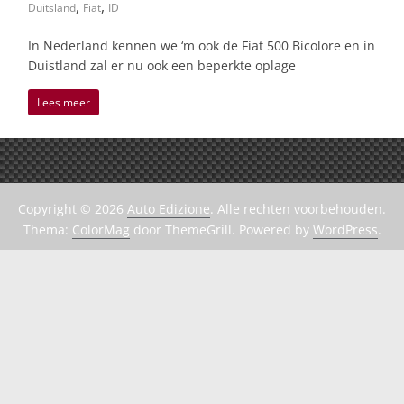
,
,
Duitsland
Fiat
ID
In Nederland kennen we ‘m ook de Fiat 500 Bicolore en in
Duistland zal er nu ook een beperkte oplage
Lees meer
Copyright © 2026
Auto Edizione
. Alle rechten voorbehouden.
Thema:
ColorMag
door ThemeGrill. Powered by
WordPress
.