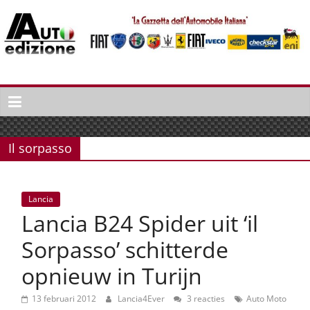
Spring
naar
inhoud
Auto
Edizione
La
Gazetta
Il sorpasso
dell'Automobile
Italiana
|
Lancia
Italiaans
Lancia B24 Spider uit ‘il
autonieuws
&
Sorpasso’ schitterde
lifestyle
opnieuw in Turijn
13 februari 2012
Lancia4Ever
3 reacties
Auto Moto