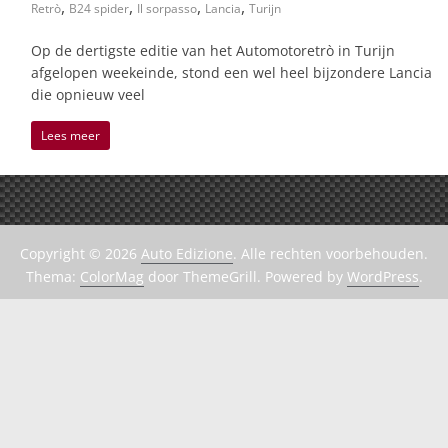
,
,
,
,
Retrò
B24 spider
Il sorpasso
Lancia
Turijn
Op de dertigste editie van het Automotoretrò in Turijn
afgelopen weekeinde, stond een wel heel bijzondere Lancia
die opnieuw veel
Lees meer
Copyright © 2026
Auto Edizione
. Alle rechten voorbehouden.
Thema:
ColorMag
door ThemeGrill. Powered by
WordPress
.