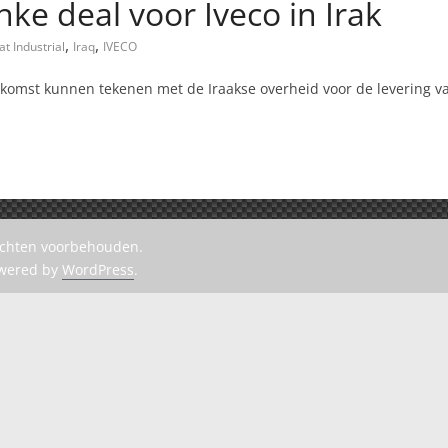
linke deal voor Iveco in Irak
,
,
at Industrial
Iraq
IVECO
nkomst kunnen tekenen met de Iraakse overheid voor de levering va
rechten voorbehouden.
owered by
WordPress
.