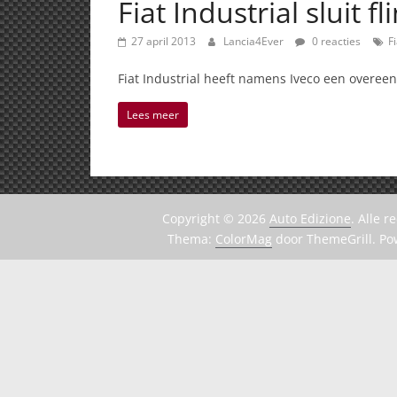
Fiat Industrial sluit f
27 april 2013
Lancia4Ever
0 reacties
Fi
Fiat Industrial heeft namens Iveco een overee
Lees meer
Copyright © 2026
Auto Edizione
. Alle 
Thema:
ColorMag
door ThemeGrill. P