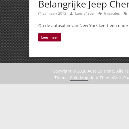
Belangrijke Jeep Che
27 maart 2013
Lancia4Ever
6 reacties
Op de autosalon van New York keert een oude n
Lees meer
Copyright © 2026
Auto Edizione
. Alle 
Thema:
ColorMag
door ThemeGrill. P