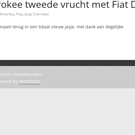
rokee tweede vrucht met Fiat
,
,
Amerika
Fiat
Jeep Cherokee
aam terug in een totaal nieuw jasje, met dank aan degelijke
rechten voorbehouden.
owered by
WordPress
.