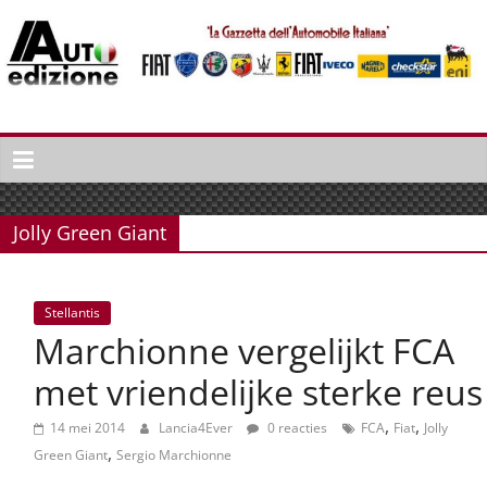
Spring
naar
inhoud
Auto
Edizione
La
Gazetta
Jolly Green Giant
dell'Automobile
Italiana
|
Stellantis
Italiaans
Marchionne vergelijkt FCA
autonieuws
&
met vriendelijke sterke reus
lifestyle
,
,
14 mei 2014
Lancia4Ever
0 reacties
FCA
Fiat
Jolly
,
Green Giant
Sergio Marchionne