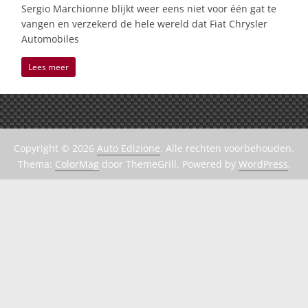
Sergio Marchionne blijkt weer eens niet voor één gat te
vangen en verzekerd de hele wereld dat Fiat Chrysler
Automobiles
Lees meer
Copyright © 2026
Auto Edizione
. Alle rechten voorbehouden.
Thema:
ColorMag
door ThemeGrill. Powered by
WordPress
.