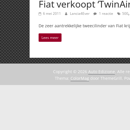
Fiat verkoopt ‘TwinAi
6 mei 2011
Lancia4Ever
1 reactie
500
De zeer aantrekkelijke tweecilinder van Fiat k
Lees meer
Copyright © 2026
Auto Edizione
. Alle 
Thema:
ColorMag
door ThemeGrill. P