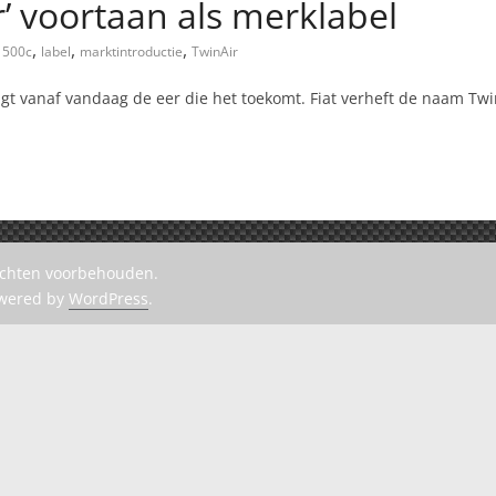
r’ voortaan als merklabel
,
,
,
,
500c
label
marktintroductie
TwinAir
rijgt vanaf vandaag de eer die het toekomt. Fiat verheft de naam Tw
rechten voorbehouden.
owered by
WordPress
.