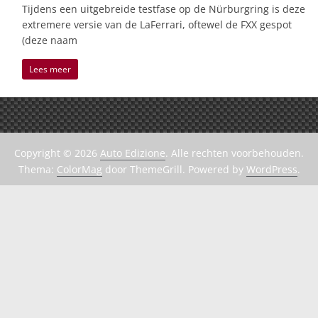
Tijdens een uitgebreide testfase op de Nürburgring is deze
extremere versie van de LaFerrari, oftewel de FXX gespot
(deze naam
Lees meer
Copyright © 2026
Auto Edizione
. Alle rechten voorbehouden.
Thema:
ColorMag
door ThemeGrill. Powered by
WordPress
.