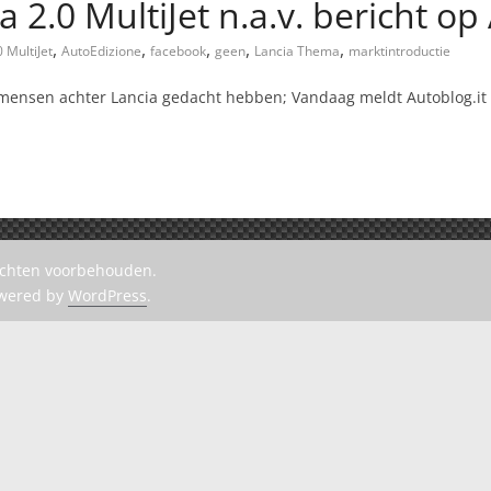
2.0 MultiJet n.a.v. bericht op
,
,
,
,
,
0 MultiJet
AutoEdizione
facebook
geen
Lancia Thema
marktintroductie
 mensen achter Lancia gedacht hebben; Vandaag meldt Autoblog.it 
rechten voorbehouden.
owered by
WordPress
.