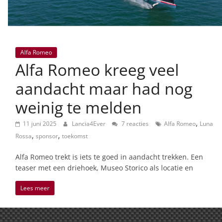
Alfa Romeo
Alfa Romeo kreeg veel
aandacht maar had nog
weinig te melden
,
11 juni 2025
Lancia4Ever
7 reacties
Alfa Romeo
Luna
,
,
Rossa
sponsor
toekomst
Alfa Romeo trekt is iets te goed in aandacht trekken. Een
teaser met een driehoek, Museo Storico als locatie en
Lees meer