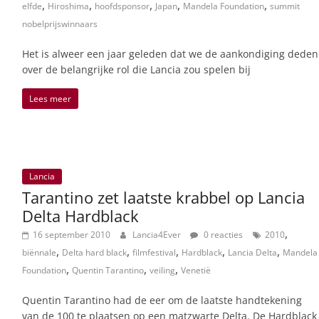
,
,
,
,
,
elfde
Hiroshima
hoofdsponsor
Japan
Mandela Foundation
summit
nobelprijswinnaars
Het is alweer een jaar geleden dat we de aankondiging deden
over de belangrijke rol die Lancia zou spelen bij
Lees meer
Lancia
Tarantino zet laatste krabbel op Lancia
Delta Hardblack
,
16 september 2010
Lancia4Ever
0 reacties
2010
,
,
,
,
,
biënnale
Delta hard black
filmfestival
Hardblack
Lancia Delta
Mandela
,
,
,
Foundation
Quentin Tarantino
veiling
Venetië
Quentin Tarantino had de eer om de laatste handtekening
van de 100 te plaatsen op een matzwarte Delta. De Hardblack