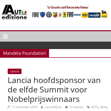
Spring
naar
inhoud
Auto
Edizione
La
Gazetta
Mandela Foundation
dell'Automobile
Italiana
|
Lancia
Italiaans
Lancia hoofdsponsor van
autonieuws
&
de elfde Summit voor
lifestyle
Nobelprijswinnaars
,
,
11 november 2010
Lancia4Ever
0 reacties
2010
delta