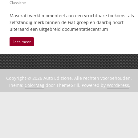
Classiche
Maserati werkt momenteel aan een vruchtbare toekomst als
zelfstandig merk binnen de Fiat-groep en daarbij hoort
uiteraard een uitgebreid documentatiecentrum
Lees meer
Copyright © 2026
Auto Edizione
. Alle rechten voorbehouden.
Thema:
ColorMag
door ThemeGrill. Powered by
WordPress
.