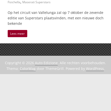
,
Fisichella
Maserati Superstars
Op het circuit van Vallelunga zal op 7 oktober de zevende
editie van Superstars plaatsvinden, met een nieuwe doch
bekende
Lees meer
Copyright © 2026
Auto Edizione
. Alle rechten voorbehouden.
Thema:
ColorMag
door ThemeGrill. Powered by
WordPress
.