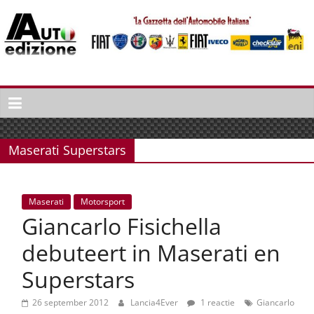
Spring
naar
inhoud
Auto
Edizione
La
Gazetta
Maserati Superstars
dell'Automobile
Italiana
|
Maserati
Motorsport
Italiaans
Giancarlo Fisichella
autonieuws
&
debuteert in Maserati en
lifestyle
Superstars
26 september 2012
Lancia4Ever
1 reactie
Giancarlo