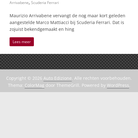
,
Arrivabene
Scuderia Ferrari
Maurizio Arrivabene vervangt de nog maar kort geleden
aangestelde Marco Mattiacci bij Scuderia Ferrari. Dat is
zojuist bekendgemaakt en hing
Lees meer
Copyright © 2026
Auto Edizione
. Alle rechten voorbehouden.
Thema:
ColorMag
door ThemeGrill. Powered by
WordPress
.